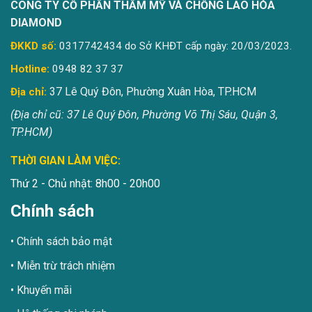
CÔNG TY CỔ PHẦN THẨM MỸ VÀ CHỐNG LÃO HÓA
DIAMOND
ĐKKD số:
0317742434 do Sở KHĐT cấp ngày: 20/03/2023.
Hotline:
0948 82 37 37
37 Lê Quý Đôn, Phường Xuân Hòa, TP.HCM
Địa chỉ:
(Địa chỉ cũ: 37 Lê Quý Đôn, Phường Võ Thị Sáu, Quận 3,
TP.HCM)
THỜI GIAN LÀM VIỆC:
Thứ 2 - Chủ nhật: 8h00 - 20h00
Chính sách
Chính sách bảo mật
Miễn trừ trách nhiệm
Khuyến mãi