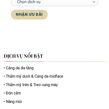
*Cam kết bảo mật thông tin khách hàng
DỊCH VỤ NỔI BẬT
Căng da đa tầng
Thẩm mỹ dưới & Căng da midface
Thẩm mỹ trên & Treo cung mày
Độn cằm
Nâng mũi