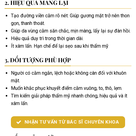
HIỆU QUẢ MANG LẠI
Tạo đường viền cằm rõ nét: Giúp gương mặt trở nên thon
gọn, thanh thoát.
Giúp da vùng cằm săn chắc, mịn màng, lấy lại sự đàn hồi.
Hiệu quả duy trì trong thời gian dài.
Ít xâm lấn. Hạn chế để lại sẹo sau khi thẩm mỹ
ĐỐI TƯỢNG PHÙ HỢP
Người có cằm ngắn, lệch hoặc không cân đối với khuôn
mặt.
Muốn khắc phục khuyết điểm cằm vuông, to, thô, lẹm.
Tìm kiếm giải pháp thẩm mỹ nhanh chóng, hiệu quả và ít
xâm lấn.
NHẬN TƯ VẤN TỪ BÁC SĨ CHUYÊN KHOA