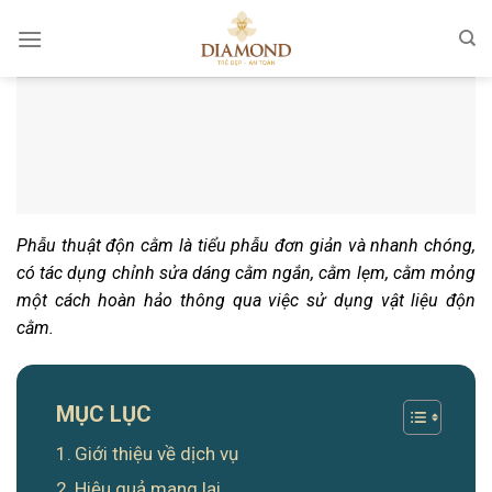
Chuyển
đến
nội
dung
Phẫu thuật độn cằm là tiểu phẫu đơn giản và nhanh chóng,
có tác dụng chỉnh sửa dáng cằm ngắn, cằm lẹm, cằm mỏng
một cách hoàn hảo thông qua việc sử dụng vật liệu độn
cằm.
MỤC LỤC
Giới thiệu về dịch vụ
Hiệu quả mang lại