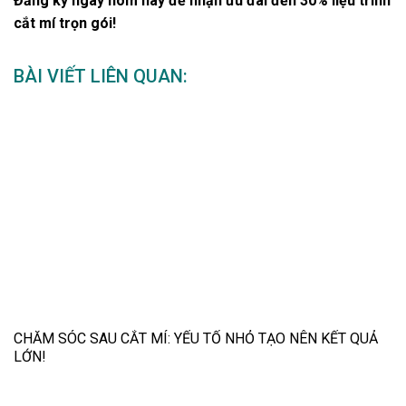
Đăng ký ngay hôm nay để nhận ưu đãi đến 30% liệu trình
cắt mí trọn gói!
BÀI VIẾT LIÊN QUAN:
CHĂM SÓC SAU CẮT MÍ: YẾU TỐ NHỎ TẠO NÊN KẾT QUẢ
LỚN!