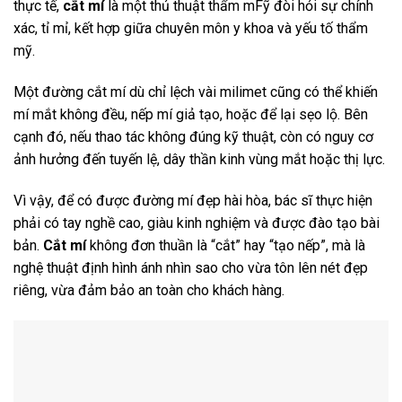
thực tế,
cắt mí
là một thủ thuật thẩm mFỹ đòi hỏi sự chính
xác, tỉ mỉ, kết hợp giữa chuyên môn y khoa và yếu tố thẩm
mỹ.
Một đường cắt mí dù chỉ lệch vài milimet cũng có thể khiến
mí mắt không đều, nếp mí giả tạo, hoặc để lại sẹo lộ. Bên
cạnh đó, nếu thao tác không đúng kỹ thuật, còn có nguy cơ
ảnh hưởng đến tuyến lệ, dây thần kinh vùng mắt hoặc thị lực.
Vì vậy, để có được đường mí đẹp hài hòa, bác sĩ thực hiện
phải có tay nghề cao, giàu kinh nghiệm và được đào tạo bài
bản.
Cắt mí
không đơn thuần là “cắt” hay “tạo nếp”, mà là
nghệ thuật định hình ánh nhìn sao cho vừa tôn lên nét đẹp
riêng, vừa đảm bảo an toàn cho khách hàng.