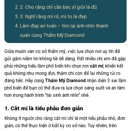
2. Cho rằng chỉ cần bác sĩ giỏi là đủ
3. Nghĩ rằng mí rõ, mí to là đẹp
Làm đẹp an toàn – tìm lại ánh nhìn thanh
xuân cùng Thẩm Mỹ Diamond
Giữa muôn vàn cơ sở thẩm mỹ, việc lựa chọn nơi uy tín để
gửi gắm niềm tin không hề dễ dàng. Rất nhiều chị em đã gặp
phải những hiểu lầm phổ biến khi chọn nơi
cắt mí
, khiến kết
quả không như mong đợi, thậm chí còn để lại những rủi ro
đáng tiếc. Hãy cùng
Thẩm Mỹ Diamond
nhận diện 3 sai lầm
phổ biến để bạn có thể đưa ra lựa chọn sáng suốt và an tâm
hơn trong hành trình “tái sinh ánh nhìn” nhé.
1. Cắt mí là tiểu phẫu đơn giản
Không ít người cho rằng cắt mí chỉ là một tiểu phẫu nhỏ, đơn
giản, có thể thực hiện ở bất kỳ cơ sở nào. Tuy nhiên, trên