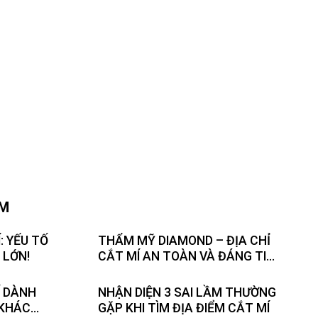
ÂM
: YẾU TỐ
THẨM MỸ DIAMOND – ĐỊA CHỈ
 LỚN!
CẮT MÍ AN TOÀN VÀ ĐÁNG TIN
CẬY TẠI TP.HCM
́ DÀNH
NHẬN DIỆN 3 SAI LẦM THƯỜNG
KHÁC
GẶP KHI TÌM ĐỊA ĐIỂM CẮT MÍ