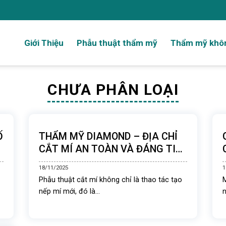
Giới Thiệu
Phẫu thuật thẩm mỹ
Thẩm mỹ khôn
CHƯA PHÂN LOẠI
Ố
THẨM MỸ DIAMOND – ĐỊA CHỈ
CẮT MÍ AN TOÀN VÀ ĐÁNG TIN
CẬY TẠI TP.HCM
18/11/2025
1
Phẫu thuật cắt mí không chỉ là thao tác tạo
nếp mí mới, đó là...
n