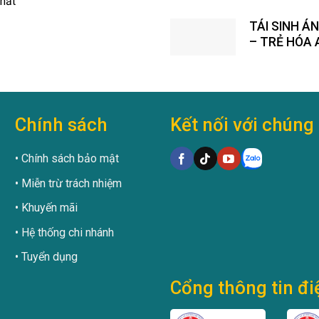
hất
NHAU
TÁI SINH Á
– TRẺ HÓA
TOÀN CÙN
MỸ DIAMON
Chính sách
Kết nối với chúng 
Chính sách bảo mật
Miễn trừ trách nhiệm
Khuyến mãi
Hệ thống chi nhánh
Tuyển dụng
Cổng thông tin đi