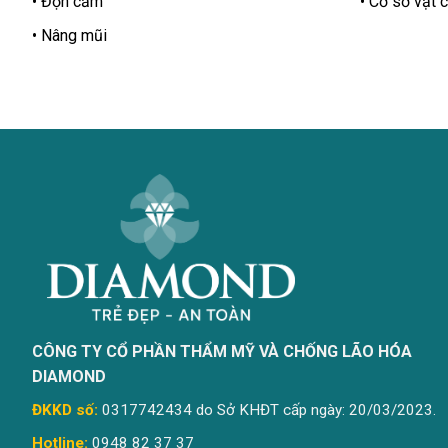
Độn cằm
Cơ sở vật c
Nâng mũi
CÔNG TY CỔ PHẦN THẨM MỸ VÀ CHỐNG LÃO HÓA
DIAMOND
ĐKKD số:
0317742434 do Sở KHĐT cấp ngày: 20/03/2023.
Hotline:
0948 82 37 37