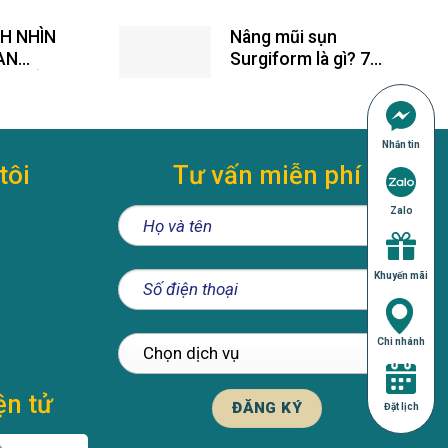
NH NHÌN
Nâng mũi sụn
 AN
Surgiform là gì? 7
G THẨM
Điều cần biết về
D
năng mũi Surgiform
Nhắn tin
tôi
Tư vấn miễn phí
Zalo
Khuyến mãi
Chi nhánh
ện tử
Đặt lịch