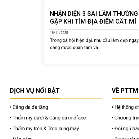
NHẬN DIỆN 3 SAI LẦM THƯỜNG
GẶP KHI TÌM ĐỊA ĐIỂM CẮT MÍ
18/11/2025
Trong xã hội hiện đại, nhu cầu làm đẹp ngày
càng được quan tâm và...
DỊCH VỤ NỔI BẬT
VỀ PTTM
Căng da đa tầng
Hệ thống ch
Thẩm mỹ dưới & Căng da midface
Chương trìn
Thẩm mỹ trên & Treo cung mày
Đội ngũ bác