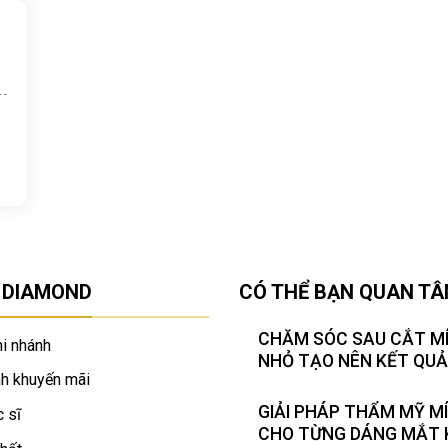
 DIAMOND
CÓ THỂ BẠN QUAN T
CHĂM SÓC SAU CẮT MÍ
i nhánh
NHỎ TẠO NÊN KẾT QUẢ
h khuyến mãi
GIẢI PHÁP THẨM MỸ MI
 sĩ
CHO TỪNG DÁNG MẮT 