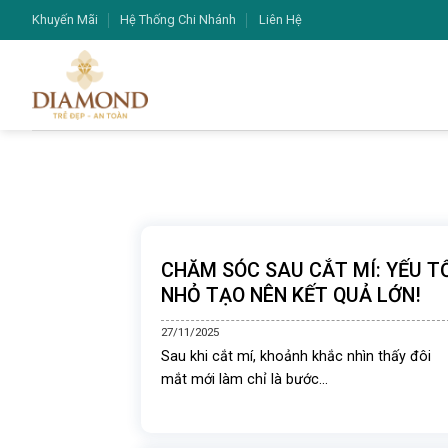
Chuyển
Khuyến Mãi
Hệ Thống Chi Nhánh
Liên Hệ
đến
nội
dung
CHĂM SÓC SAU CẮT MÍ: YẾU T
NHỎ TẠO NÊN KẾT QUẢ LỚN!
27/11/2025
Sau khi cắt mí, khoảnh khắc nhìn thấy đôi
mắt mới làm chỉ là bước...